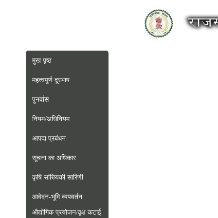
मुख पृष्ठ
महत्‍वपूर्ण दूरभाष
पुनर्वास
नियम/अधिनियम
आपदा प्रबंधन
सूचना का अधिकार
कृषि सांख्यिकी सारिणी
आवेदन-भूमि व्यपवर्तन
औद्योगिक प्रयोजन/वृक्ष कटाई