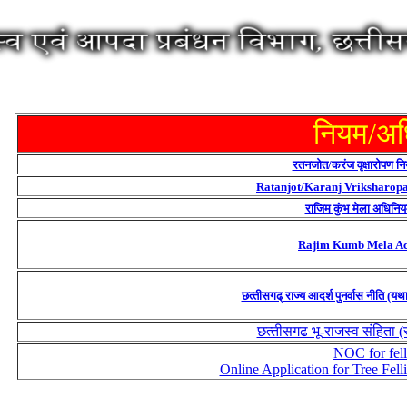
नियम/अ
रतनजोत/करंज वृक्षारोपण 
Ratanjot/Karanj Vriksharopa
राजिम कुंभ मेला अधिनि
Rajim Kumb Mela Act
छत्‍तीसगढ् राज्‍य आदर्श पुनर्वास नीति 
छत्‍तीसगढ भू-राजस्‍व संहिता
NOC for fell
Online Application for Tree Fel