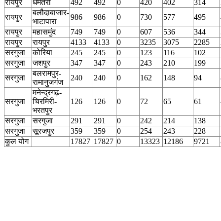
रायपुर
धमतरी
492
492
0
420
402
314
बलौदाबाजार-
रायपुर
986
986
0
730
577
495
भाटापारा
रायपुर
महासमुंद
749
749
0
607
536
344
रायपुर
रायपुर
4133
4133
0
3235
3075
2285
सरगुजा
कोरिया
245
245
0
123
116
102
सरगुजा
जशपुर
347
347
0
243
210
199
बलरामपुर-
सरगुजा
240
240
0
162
148
94
रामानुजगंज
मनेन्द्रगढ़-
सरगुजा
चिरमिरी-
126
126
0
72
65
61
भरतपुर
सरगुजा
सरगुजा
291
291
0
242
214
138
सरगुजा
सूरजपुर
359
359
0
254
243
228
कुल योग
17827
17827
0
13323
12186
9721