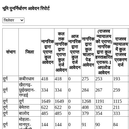
भूमि पुनर्निर्धारण आवेदन रिपोर्ट
(राजस्व
कल
आज
न्यायालय
तक
नागरिक
राजस्व
नागरिक
नागरिक
को प्राप्त)
नागरिक
द्वारा
न्यायालय
द्वारा
द्वारा
नागरिक
द्वारा
कुल
में कुल
संभाग
जिला
प्राप्त
प्राप्त
द्वारा कुल
प्राप्त
चालान
राजस्व
कुल
कुल
हस्ताक्षरित
कुल
पेड
प्रकरण
आवेदन
दर्ज
प्रारूप-1
दर्ज
आवेदन
दर्ज
आवेदन
अपलोड
आवेदन
आवेदन
दुर्ग
कबीरधाम
418
418
0
275
253
193
खैरागढ़-
दुर्ग
छुईखदान-
334
334
0
284
267
259
गण्डई
दुर्ग
दुर्ग
1649
1649
0
1268
1191
1115
दुर्ग
बेमेतरा
622
622
0
408
332
211
दुर्ग
बालोद
485
485
0
379
354
333
मोहला-
दुर्ग
मानपुर-
144
144
0
91
90
84