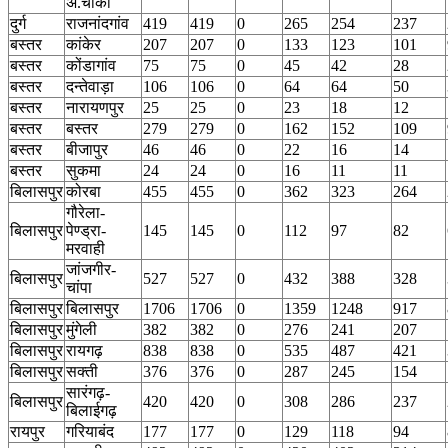
अं.चौकी
दुर्ग
राजनांदगांव
419
419
0
265
254
237
बस्तर
कांकेर
207
207
0
133
123
101
बस्तर
कोंडागांव
75
75
0
45
42
28
बस्तर
दन्तेवाड़ा
106
106
0
64
64
50
बस्तर
नारायणपुर
25
25
0
23
18
12
बस्तर
बस्तर
279
279
0
162
152
109
बस्तर
बीजापुर
46
46
0
22
16
14
बस्तर
सुकमा
24
24
0
16
11
11
बिलासपुर
कोरबा
455
455
0
362
323
264
गौरेला-
बिलासपुर
पेण्ड्रा-
145
145
0
112
97
82
मरवाही
जांजगीर-
बिलासपुर
527
527
0
432
388
328
चांपा
बिलासपुर
बिलासपुर
1706
1706
0
1359
1248
917
बिलासपुर
मुंगेली
382
382
0
276
241
207
बिलासपुर
रायगढ़
838
838
0
535
487
421
बिलासपुर
सक्ती
376
376
0
287
245
154
सारंगढ़-
बिलासपुर
420
420
0
308
286
237
बिलाईगढ़
रायपुर
गरियाबंद
177
177
0
129
118
94