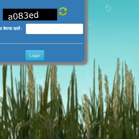
 केपचा डालें :