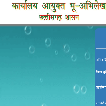
लॉगिन वि
जिला चुने
तहसील चु
पासवर्ड ड