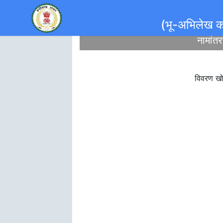
(भू-अभिलेख कम
नामांतर
विवरण खोज